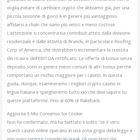
voglia evitare di cambiare crypto che abbiamo già, per una
piccola sessione di gioco è in genere più vantaggioso
affidarsi a chain che siano più veloci e meno costose.
L’attenzione si concentra sui contributi attesi dalla divisione
residenziale e dalle attività di Brands, in particolare Roofing
Corp of America, che dovrebbero incrementare la crescita
dei ricavi e dell’EBITDA rettificato. Le offerte di bonus senza
deposito sono in genere meno comuni di altri bonus perché
comportano un rischio maggiore per i casinò. In questa
guida, dunque, esamineremo i migliori crypto casino in
lingua italiana e spiegheremo tutto ciò che devi sapere su
queste piattaforme. Fino al 60% di Rakeback.
Aggiorna Il Mio Consenso Sui Cookie
Non ha confermato, ma ha twittato il solito “se è vero.
Questi casinò online operano in una zona grigia della legge e
non sono sempre considerati legali. Gli operatori che