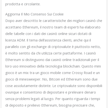
prodotta e circolante.
Aggiorna Il Mio Consenso Sui Cookie
Dopo aver descritto le caratteristiche dei migliori casinò che
accettano Ethereum, il nostro team di esperti ha elaborato
delle tabelle con i dati dei casinò online sicuri dotati di
licenza ADM. Il tema dell’assistenza clienti, anche qui il
parallelo con gli exchange di criptovalute è piuttosto netto,
è molto sentito da chi utilizza certe piattaforme. I casinò
Ethereum si distinguono dai casinò online tradizionali per il
loro uso innovativo della tecnologia blockchain. Questo mini
gioco è un mix tra un gioco mobile come Crossy Road e un
gioco di minesweeper. No, Bitcoin ed Ethereum sono due
cose assolutamente distinte. Le criptovalute sono disponibili
ovunque e consentono di depositare e prelevare denaro
senza problemi legati al luogo. Per quanto riguarda i tempi
di deposito e prelievo Ethereum, bisogna precisare che,