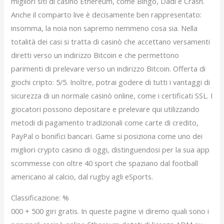
migliori siti di casinò Ethereum, come Bingo, Dadi e Crash.
Anche il comparto live è decisamente ben rappresentato:
insomma, la noia non sapremo nemmeno cosa sia. Nella
totalità dei casi si tratta di casinò che accettano versamenti
diretti verso un indirizzo Bitcoin e che permettono
parimenti di prelevare verso un indirizzo Bitcoin. Offerta di
giochi cripto: 5/5. Inoltre, potrai godere di tutti i vantaggi di
sicurezza di un normale casinò online, come i certificati SSL. I
giocatori possono depositare e prelevare qui utilizzando
metodi di pagamento tradizionali come carte di credito,
PayPal o bonifici bancari. Game si posiziona come uno dei
migliori crypto casino di oggi, distinguendosi per la sua app
scommesse con oltre 40 sport che spaziano dal football
americano al calcio, dal rugby agli eSports.
Classificazione: %
000 + 500 giri gratis. In queste pagine vi diremo quali sono i