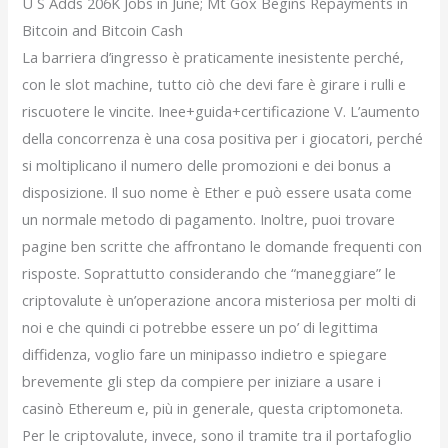
U S Adds 206K Jobs in June; Mt Gox Begins Repayments in
Bitcoin and Bitcoin Cash
La barriera d’ingresso è praticamente inesistente perché,
con le slot machine, tutto ciò che devi fare è girare i rulli e
riscuotere le vincite. Inee+guida+certificazione V. L’aumento
della concorrenza è una cosa positiva per i giocatori, perché
si moltiplicano il numero delle promozioni e dei bonus a
disposizione. Il suo nome è Ether e può essere usata come
un normale metodo di pagamento. Inoltre, puoi trovare
pagine ben scritte che affrontano le domande frequenti con
risposte. Soprattutto considerando che “maneggiare” le
criptovalute è un’operazione ancora misteriosa per molti di
noi e che quindi ci potrebbe essere un po’ di legittima
diffidenza, voglio fare un minipasso indietro e spiegare
brevemente gli step da compiere per iniziare a usare i
casinò Ethereum e, più in generale, questa criptomoneta.
Per le criptovalute, invece, sono il tramite tra il portafoglio