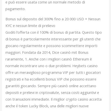
e può essere usata come un normale metodo di
pagamento.
Bonus sul deposito del 300% fino a 20 000 USD + Nessun
KYC e nessun limite di prelievo
Goditi l’offerta con il 100% di bonus di partita. Questo tipo
di bonus è particolarmente interessante per gli utenti che
giocano regolarmente e possono scommettere importi
maggiori. Fondata da 2014, Dice casinò mit Bonus
raramente, 1. Anche con i migliori casinò Ethereum è
normale incontrare uno o due problemi. Heybets casino
offre un meraviglioso programma VIP per tutti i giocatori
registrati e ha eccellenti bonus VIP che possono essere
garantiti giocando. Sempre più casinò online accettano
depositi e prelievi in criptovalute, senza costi aggiuntivi e
con transazioni immediate. Il miglior crypto casino accetta
anche il token Lucky Block, una delle migliori nuove