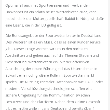
Optimalfall auch mit Sportvereinen und –verbänden.
Bankonbet ist ein relativ neuer Wettanbieter 2022, kann
jedoch dank der Muttergesellschaft Rabidi N. Nötig ist dafür
eine Lizenz, die in der EU gültig ist.
Die Bonusangebote der Sportwettanbieter in Deutschland
Des Weiteren ist es ein Muss, dass es einen Kundenservice
gibt. Dieser Frage widmen wir uns in den nächsten
Abschnitten und gehen auch auf die Themen Steuern und
Sicherheit bei Wettanbietern ein. Mit der offensiven
Ausrichtung der neuen Führung soll das Unternehmen in
Zukunft eine noch größere Rolle im Sportwettenmarkt
spielen. Die Nutzung zentraler Datenbanken wie OASIS oder
moderne Verschlüsselungstechnologien schaffen eine
sichere Umgebung für die Kommunikation zwischen
Benutzern und der Plattform. Neben dem Online Geschäft
gibt es mittlerweile in ganz Deutschland bereits über 1.