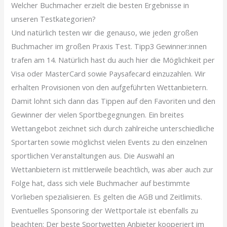
Welcher Buchmacher erzielt die besten Ergebnisse in
unseren Testkategorien?
Und natürlich testen wir die genauso, wie jeden großen
Buchmacher im großen Praxis Test. Tipp3 Gewinner:innen
trafen am 14. Natürlich hast du auch hier die Möglichkeit per
Visa oder MasterCard sowie Paysafecard einzuzahlen. Wir
erhalten Provisionen von den aufgeführten Wettanbietern.
Damit lohnt sich dann das Tippen auf den Favoriten und den
Gewinner der vielen Sportbegegnungen. Ein breites
Wettangebot zeichnet sich durch zahlreiche unterschiedliche
Sportarten sowie möglichst vielen Events zu den einzelnen
sportlichen Veranstaltungen aus. Die Auswahl an
Wettanbietern ist mittlerweile beachtlich, was aber auch zur
Folge hat, dass sich viele Buchmacher auf bestimmte
Vorlieben spezialisieren. Es gelten die AGB und Zeitlimits.
Eventuelles Sponsoring der Wettportale ist ebenfalls zu
beachten: Der beste Sportwetten Anbieter kooperiert im