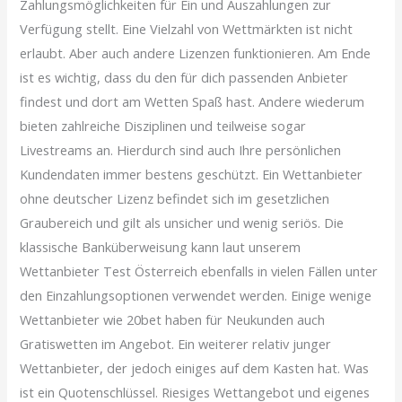
Zahlungsmöglichkeiten für Ein und Auszahlungen zur
Verfügung stellt. Eine Vielzahl von Wettmärkten ist nicht
erlaubt. Aber auch andere Lizenzen funktionieren. Am Ende
ist es wichtig, dass du den für dich passenden Anbieter
findest und dort am Wetten Spaß hast. Andere wiederum
bieten zahlreiche Disziplinen und teilweise sogar
Livestreams an. Hierdurch sind auch Ihre persönlichen
Kundendaten immer bestens geschützt. Ein Wettanbieter
ohne deutscher Lizenz befindet sich im gesetzlichen
Graubereich und gilt als unsicher und wenig seriös. Die
klassische Banküberweisung kann laut unserem
Wettanbieter Test Österreich ebenfalls in vielen Fällen unter
den Einzahlungsoptionen verwendet werden. Einige wenige
Wettanbieter wie 20bet haben für Neukunden auch
Gratiswetten im Angebot. Ein weiterer relativ junger
Wettanbieter, der jedoch einiges auf dem Kasten hat. Was
ist ein Quotenschlüssel. Riesiges Wettangebot und eigenes