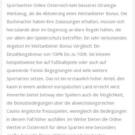
Sportwetten Online Österreich kein besseres Strategie
Werkzeug, als die Aktivierung eines Wettanbieter Bonus. Die
Buchmacher haben ihre Zulassungen erhalten, müssen sich
hierzulande aber im Gegenzug an klare Regeln halten, die
vor allem den Spielerschutz betreffen. Ein sehr verlockendes
Angebot im Wettanbieter Bonus Vergleich: Ein
Einzahlungsbonus von 100% bis zu 100€. Sie können
beispielsweise live auf Fußballspiele oder auch auf
spannende Tennis Begegnungen und viele weitere
Sportarten setzen. Das ist ein erstaunlich hoher Anteil, den
kaum in einem anderen europäischen Land erreicht wird.
Immerhin bietet betway den Spielern auch die Möglichkeit,
die Bonusbedingungen über die abwechslungsreichen
Casino Angebote freizuspielen, wenngleich die Bedingungen
in diesem Fall höher ausfallen. Im Winter bieten die Online
Wetten in Österreich für diese Sparten eine besonders