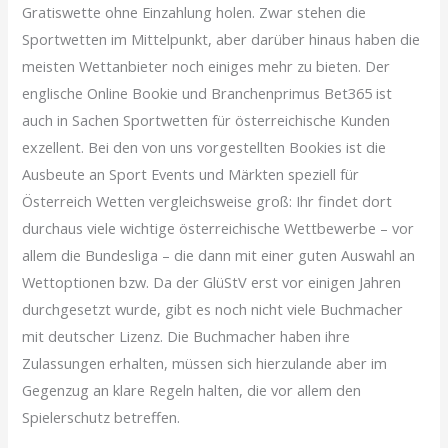
Gratiswette ohne Einzahlung holen. Zwar stehen die
Sportwetten im Mittelpunkt, aber darüber hinaus haben die
meisten Wettanbieter noch einiges mehr zu bieten. Der
englische Online Bookie und Branchenprimus Bet365 ist
auch in Sachen Sportwetten für österreichische Kunden
exzellent. Bei den von uns vorgestellten Bookies ist die
Ausbeute an Sport Events und Märkten speziell für
Österreich Wetten vergleichsweise groß: Ihr findet dort
durchaus viele wichtige österreichische Wettbewerbe – vor
allem die Bundesliga – die dann mit einer guten Auswahl an
Wettoptionen bzw. Da der GlüStV erst vor einigen Jahren
durchgesetzt wurde, gibt es noch nicht viele Buchmacher
mit deutscher Lizenz. Die Buchmacher haben ihre
Zulassungen erhalten, müssen sich hierzulande aber im
Gegenzug an klare Regeln halten, die vor allem den
Spielerschutz betreffen.