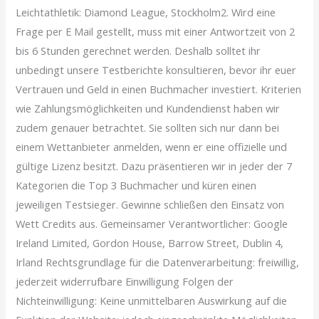
Leichtathletik: Diamond League, Stockholm2. Wird eine
Frage per E Mail gestellt, muss mit einer Antwortzeit von 2
bis 6 Stunden gerechnet werden. Deshalb solltet ihr
unbedingt unsere Testberichte konsultieren, bevor ihr euer
Vertrauen und Geld in einen Buchmacher investiert. Kriterien
wie Zahlungsmöglichkeiten und Kundendienst haben wir
zudem genauer betrachtet. Sie sollten sich nur dann bei
einem Wettanbieter anmelden, wenn er eine offizielle und
gültige Lizenz besitzt. Dazu präsentieren wir in jeder der 7
Kategorien die Top 3 Buchmacher und küren einen
jeweiligen Testsieger. Gewinne schließen den Einsatz von
Wett Credits aus. Gemeinsamer Verantwortlicher: Google
Ireland Limited, Gordon House, Barrow Street, Dublin 4,
Irland Rechtsgrundlage für die Datenverarbeitung: freiwillig,
jederzeit widerrufbare Einwilligung Folgen der
Nichteinwilligung: Keine unmittelbaren Auswirkung auf die