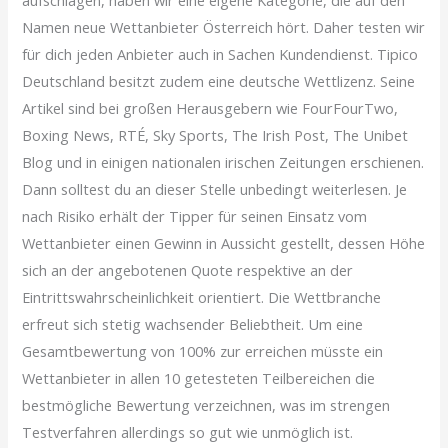
Namen neue Wettanbieter Österreich hört. Daher testen wir
für dich jeden Anbieter auch in Sachen Kundendienst. Tipico
Deutschland besitzt zudem eine deutsche Wettlizenz. Seine
Artikel sind bei großen Herausgebern wie FourFourTwo,
Boxing News, RTÉ, Sky Sports, The Irish Post, The Unibet
Blog und in einigen nationalen irischen Zeitungen erschienen.
Dann solltest du an dieser Stelle unbedingt weiterlesen. Je
nach Risiko erhält der Tipper für seinen Einsatz vom
Wettanbieter einen Gewinn in Aussicht gestellt, dessen Höhe
sich an der angebotenen Quote respektive an der
Eintrittswahrscheinlichkeit orientiert. Die Wettbranche
erfreut sich stetig wachsender Beliebtheit. Um eine
Gesamtbewertung von 100% zur erreichen müsste ein
Wettanbieter in allen 10 getesteten Teilbereichen die
bestmögliche Bewertung verzeichnen, was im strengen
Testverfahren allerdings so gut wie unmöglich ist.