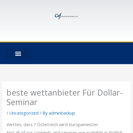
Skip
to
content
beste wettanbieter Für Dollar-
Seminar
/
Uncategorized
/ By
adminbackup
Wetten, dass ? Österreich wird Europameister
Not all of our contents and services are available in English