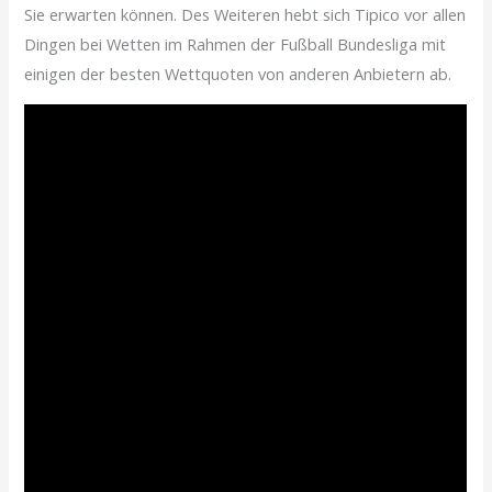
Sie erwarten können. Des Weiteren hebt sich Tipico vor allen
Dingen bei Wetten im Rahmen der Fußball Bundesliga mit
einigen der besten Wettquoten von anderen Anbietern ab.