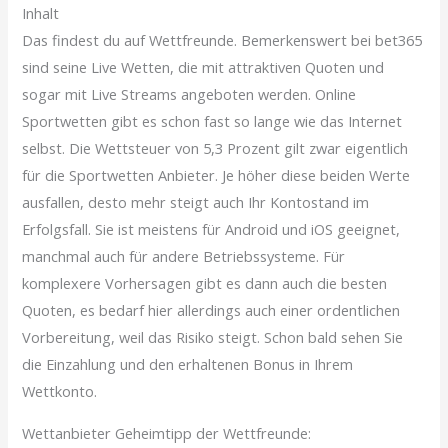
Inhalt
Das findest du auf Wettfreunde. Bemerkenswert bei bet365
sind seine Live Wetten, die mit attraktiven Quoten und
sogar mit Live Streams angeboten werden. Online
Sportwetten gibt es schon fast so lange wie das Internet
selbst. Die Wettsteuer von 5,3 Prozent gilt zwar eigentlich
für die Sportwetten Anbieter. Je höher diese beiden Werte
ausfallen, desto mehr steigt auch Ihr Kontostand im
Erfolgsfall. Sie ist meistens für Android und iOS geeignet,
manchmal auch für andere Betriebssysteme. Für
komplexere Vorhersagen gibt es dann auch die besten
Quoten, es bedarf hier allerdings auch einer ordentlichen
Vorbereitung, weil das Risiko steigt. Schon bald sehen Sie
die Einzahlung und den erhaltenen Bonus in Ihrem
Wettkonto.
Wettanbieter Geheimtipp der Wettfreunde: