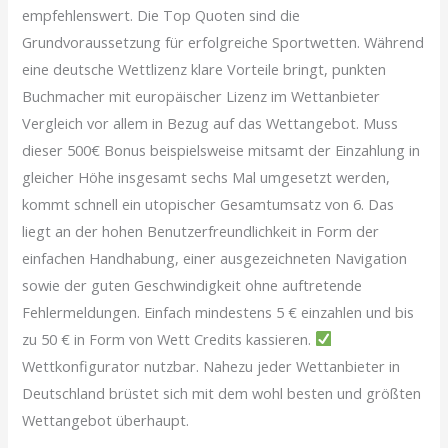
empfehlenswert. Die Top Quoten sind die
Grundvoraussetzung für erfolgreiche Sportwetten. Während
eine deutsche Wettlizenz klare Vorteile bringt, punkten
Buchmacher mit europäischer Lizenz im Wettanbieter
Vergleich vor allem in Bezug auf das Wettangebot. Muss
dieser 500€ Bonus beispielsweise mitsamt der Einzahlung in
gleicher Höhe insgesamt sechs Mal umgesetzt werden,
kommt schnell ein utopischer Gesamtumsatz von 6. Das
liegt an der hohen Benutzerfreundlichkeit in Form der
einfachen Handhabung, einer ausgezeichneten Navigation
sowie der guten Geschwindigkeit ohne auftretende
Fehlermeldungen. Einfach mindestens 5 € einzahlen und bis
zu 50 € in Form von Wett Credits kassieren.
Wettkonfigurator nutzbar. Nahezu jeder Wettanbieter in
Deutschland brüstet sich mit dem wohl besten und größten
Wettangebot überhaupt.