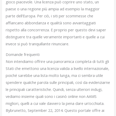
gioco piacevole. Una licenza può coprire uno stato, un
paese o una regione più ampia ad esempio la maggior
parte dell’Europa. Per ciò, i siti per scommesse che
affiancano abbondanza e qualità sono avvantaggiati
rispetto alla concorrenza. E proprio per questo devi saper
distinguere tra quelle veramente importanti e quelle a cui
invece si può tranquillante rinunciare.
Domande frequenti
Non intendiamo offrire una panoramica completa di tutti gli
Stati che emettono una licenza valida a livello internazionale,
poiché sarebbe una lista molto lunga, ma ci sembra utile
spendere qualche parola sulle principali, così da evidenziarne
le principali caratteristiche. Quindi, senza ulteriori indugi,
vediamo insieme quali sono i casinò online non AAMS
migliori, quelli a cui vale davvero la pena dare un’occhiata.
Bybrunetto, September 22, 2014. Questo portale offre ai