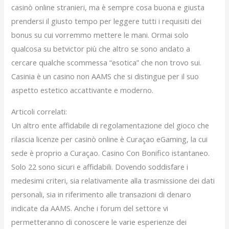
casinò online stranieri, ma è sempre cosa buona e giusta
prendersi il giusto tempo per leggere tutti i requisiti dei
bonus su cui vorremmo mettere le mani. Ormai solo
qualcosa su betvictor più che altro se sono andato a
cercare qualche scommessa “esotica” che non trovo sui.
Casinia è un casino non AAMS che si distingue per il suo
aspetto estetico accattivante e moderno.
Articoli correlati:
Un altro ente affidabile di regolamentazione del gioco che
rilascia licenze per casinò online è Curaçao eGaming, la cui
sede è proprio a Curaçao. Casino Con Bonifico istantaneo.
Solo 22 sono sicuri e affidabili. Dovendo soddisfare i
medesimi criteri, sia relativamente alla trasmissione dei dati
personali, sia in riferimento alle transazioni di denaro
indicate da AAMS. Anche i forum del settore vi
permetteranno di conoscere le varie esperienze dei