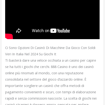
Ci Sono Opzioni Di Casinò Di Macchine Da Gioco Con Soldi
Veri In Italia Nel 2024 Su Giochi It
Ti basterà dare una veloce occhiata a un casino per capire
se ha tutti i giochi che cerchi. 888 Casino è uno dei casinò
online più rinomati al mondo, con una reputazione
consolidata nel settore del gioco d’azzardo online. È
importante scegliere un casinò che offra metodi di
pagamento convenienti e sicuri, con tempi di elaborazione
rapidi e senza commissioni nascoste. La scelta di giochi nei
casinò stranieri è davvero ampia, pensata per andare