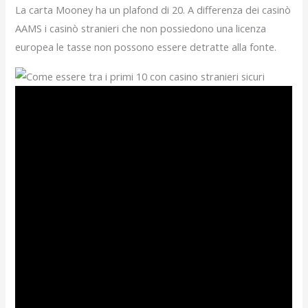
La carta Mooney ha un plafond di 20. A differenza dei casinò
AAMS i casinò stranieri che non possiedono una licenza
europea le tasse non possono essere detratte alla fonte.