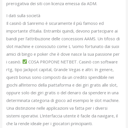
prerogativa dei siti con licenza emessa da ADM.
I dati sulla società
Il casinò di Sanremo è sicuramente il più famoso ed
importante d’Italia. Entrambi quindi, devono partecipare ai
bandi per l’attribuzione delle concessioni AAMS. Un tifoso di
slot machine e conosciuto come L ‘uomo fortunato dai suoi
amici di bingo e poker che è dove nasce la sua passione per
i casinò.
COSA PROPONE NETBET. Casinò con software
rtg, tipo Jackpot capital, Grande Vegas e altri. In genere,
questi bonus sono composti da un credito spendibile nei
giochi all’interno della piattaforma e dei giri gratis alle slot,
oppure solo dei giri gratis o del denaro da spendere in una
determinata categoria di gioco ad esempio le slot machine.
Una distinzione nelle applicazioni va fatta per i diversi
sistemi operativi. L’interfaccia utente è facile da navigare, il
che la rende ideale per i giocatori principianti.