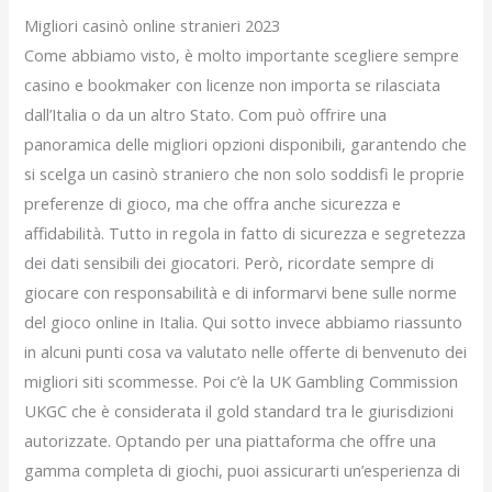
Migliori casinò online stranieri 2023
Come abbiamo visto, è molto importante scegliere sempre
casino e bookmaker con licenze non importa se rilasciata
dall’Italia o da un altro Stato. Com può offrire una
panoramica delle migliori opzioni disponibili, garantendo che
si scelga un casinò straniero che non solo soddisfi le proprie
preferenze di gioco, ma che offra anche sicurezza e
affidabilità. Tutto in regola in fatto di sicurezza e segretezza
dei dati sensibili dei giocatori. Però, ricordate sempre di
giocare con responsabilità e di informarvi bene sulle norme
del gioco online in Italia. Qui sotto invece abbiamo riassunto
in alcuni punti cosa va valutato nelle offerte di benvenuto dei
migliori siti scommesse. Poi c’è la UK Gambling Commission
UKGC che è considerata il gold standard tra le giurisdizioni
autorizzate. Optando per una piattaforma che offre una
gamma completa di giochi, puoi assicurarti un’esperienza di