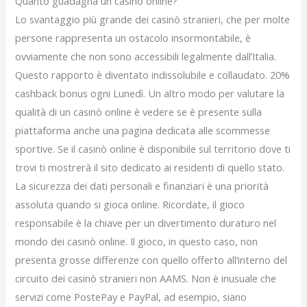
Quanto guadagna un casinò online?
Lo svantaggio più grande dei casinò stranieri, che per molte
persone rappresenta un ostacolo insormontabile, è
ovviamente che non sono accessibili legalmente dall’Italia.
Questo rapporto è diventato indissolubile e collaudato. 20%
cashback bonus ogni Lunedì. Un altro modo per valutare la
qualità di un casinò online è vedere se è presente sulla
piattaforma anche una pagina dedicata alle scommesse
sportive. Se il casinò online è disponibile sul territorio dove ti
trovi ti mostrerà il sito dedicato ai residenti di quello stato.
La sicurezza dei dati personali e finanziari è una priorità
assoluta quando si gioca online. Ricordate, il gioco
responsabile è la chiave per un divertimento duraturo nel
mondo dei casinò online. Il gioco, in questo caso, non
presenta grosse differenze con quello offerto all’interno del
circuito dei casinò stranieri non AAMS. Non è inusuale che
servizi come PostePay e PayPal, ad esempio, siano