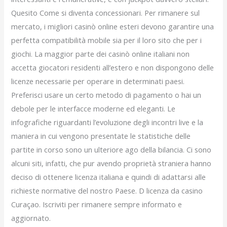
Quesito Come si diventa concessionari. Per rimanere sul
mercato, i migliori casinò online esteri devono garantire una
perfetta compatibilità mobile sia per il loro sito che per i
giochi. La maggior parte dei casinò online italiani non
accetta giocatori residenti all’estero e non dispongono delle
licenze necessarie per operare in determinati paesi.
Preferisci usare un certo metodo di pagamento o hai un
debole per le interfacce moderne ed eleganti. Le
infografiche riguardanti l’evoluzione degli incontri live e la
maniera in cui vengono presentate le statistiche delle
partite in corso sono un ulteriore ago della bilancia. Ci sono
alcuni siti, infatti, che pur avendo proprietà straniera hanno
deciso di ottenere licenza italiana e quindi di adattarsi alle
richieste normative del nostro Paese. D licenza da casino
Curaçao. Iscriviti per rimanere sempre informato e
aggiornato.