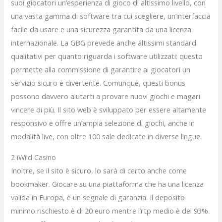
suoi giocatori un’esperienza di gioco di altissimo livello, con
una vasta gamma di software tra cui scegliere, un’interfaccia
facile da usare e una sicurezza garantita da una licenza
internazionale. La GBG prevede anche altissimi standard
qualitativi per quanto riguarda i software utilizzati: questo
permette alla commissione di garantire ai giocatori un
servizio sicuro e divertente. Comunque, questi bonus
possono davvero aiutarti a provare nuovi giochi e magari
vincere di più. Il sito web è sviluppato per essere altamente
responsivo e offre un’ampia selezione di giochi, anche in
modalità live, con oltre 100 sale dedicate in diverse lingue.
2 iWild Casino
Inoltre, se il sito è sicuro, lo sarà di certo anche come
bookmaker. Giocare su una piattaforma che ha una licenza
valida in Europa, è un segnale di garanzia. Il deposito
minimo rischiesto è di 20 euro mentre l’rtp medio è del 93%.