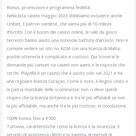
Bonus, promozioni e programma fedeltà
Nella lista casino maggio 2023 dobbiamo includere anche
Unibet, il patron svedese, che vanta più di 10 milioni
d’iscritti. Con il boom dei casinò online, le sale da gioco
terrestri hanno avuto una notevole battuta d’arresto. Non è
comune vedere un sito no ADM con una licenza di Malta,
poiché ottenerla è complicato e costoso. Qui troverai le
domande più comuni sui casinò non aams e le risposte che
cerchi. Playzilla è un casinò che è uscito solo nel 2021 e ha
una regolare licenza Curaçao. Come è noto, il Regno Unito è
la patria mondiale delle scommesse: non ci deve quindi
stupire che la licenza britannica è tra le più affidabili se non
la più affidabile, ma anche tra le più costose, in circolazione.
100% bonus fino a €500
Tuttavia, caratteristiche come la licenza e la sicurezza, il
servizio di assistenza clienti e la gamma di metodi di