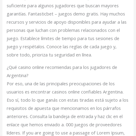
suficiente para algunos jugadores que buscan mayores
garantías. Fantasticbet – juegos demo gratis. Hay muchos
recursos y servicios de apoyo disponibles para ayudar a las
personas que luchan con problemas relacionados con el
juego. Establece límites de tiempo para tus sesiones de
juego y respétalos. Conoce las reglas de cada juego y,
sobre todo, prioriza tu seguridad en línea.
¿Qué casino online recomiendas para los jugadores de
Argentina?
Por eso, una de las principales preocupaciones de los
usuarios es encontrar casinos online confiables Argentina.
Eso sí, todo lo que ganás con estas tiradas está sujeto a los
requisitos de apuesta que mencionamos en los párrafos
anteriores. Consulta la bandeja de entrada y haz clic en el
enlace que hemos enviado a. 000 juegos de proveedores
líderes. If you are going to use a passage of Lorem Ipsum,