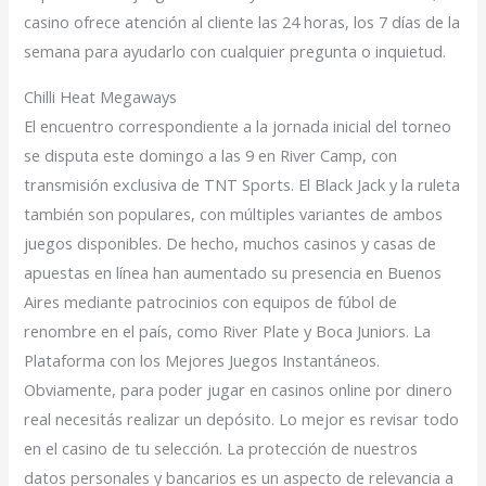
casino ofrece atención al cliente las 24 horas, los 7 días de la
semana para ayudarlo con cualquier pregunta o inquietud.
Chilli Heat Megaways
El encuentro correspondiente a la jornada inicial del torneo
se disputa este domingo a las 9 en River Camp, con
transmisión exclusiva de TNT Sports. El Black Jack y la ruleta
también son populares, con múltiples variantes de ambos
juegos disponibles. De hecho, muchos casinos y casas de
apuestas en línea han aumentado su presencia en Buenos
Aires mediante patrocinios con equipos de fúbol de
renombre en el país, como River Plate y Boca Juniors. La
Plataforma con los Mejores Juegos Instantáneos.
Obviamente, para poder jugar en casinos online por dinero
real necesitás realizar un depósito. Lo mejor es revisar todo
en el casino de tu selección. La protección de nuestros
datos personales y bancarios es un aspecto de relevancia a