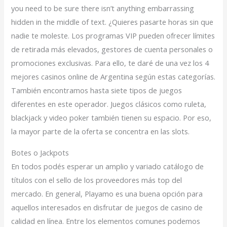
you need to be sure there isn’t anything embarrassing
hidden in the middle of text. ¿Quieres pasarte horas sin que
nadie te moleste. Los programas VIP pueden ofrecer límites
de retirada más elevados, gestores de cuenta personales o
promociones exclusivas. Para ello, te daré de una vez los 4
mejores casinos online de Argentina según estas categorías.
También encontramos hasta siete tipos de juegos
diferentes en este operador. Juegos clásicos como ruleta,
blackjack y video poker también tienen su espacio. Por eso,
la mayor parte de la oferta se concentra en las slots.
Botes o Jackpots
En todos podés esperar un amplio y variado catálogo de
títulos con el sello de los proveedores más top del
mercado. En general, Playamo es una buena opción para
aquellos interesados en disfrutar de juegos de casino de
calidad en línea. Entre los elementos comunes podemos