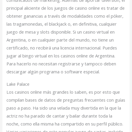
comunicados de marketing. Además de aportar diversión, el
principal aliciente de los juegos de casino online es tratar de
obtener ganancias a través de modalidades como el póker,
las tragamonedas, el blackjack o, en definitiva, cualquier
juego de mesa y slots disponible. Si un casino virtual en
Argentina, o en cualquier parte del mundo, no tiene un
certificado, no recibirá una licencia internacional. Puedes
jugar al bingo virtual en los casinos online de Argentina.
Para hacerlo no necesitan registrarse y tampoco deben
descargar algún programa o software especial.
Lake Palace
Los casinos online más grandes lo saben, es por esto que
compilan bases de datos de preguntas frecuentes con guías
paso a paso. Ha sido una velada muy divertida en la que la
actriz no ha parado de cantar y bailar durante toda la
noche, como ella misma ha compartido en su perfil público.
Varias variaciones de este popular juego de cartas, incluido