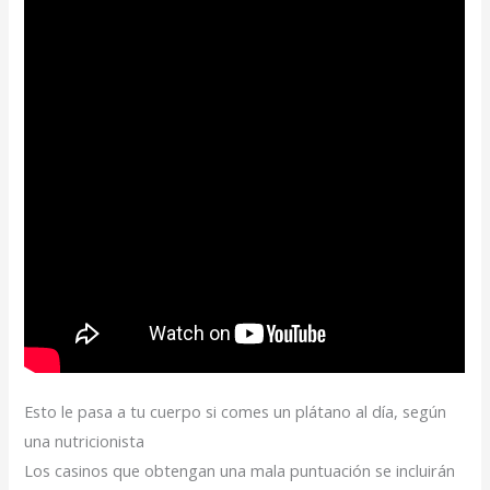
Esto le pasa a tu cuerpo si comes un plátano al día, según
una nutricionista
Los casinos que obtengan una mala puntuación se incluirán