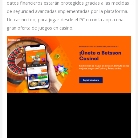
datos financieros estarán protegidos gracias a las medidas
de seguridad avanzadas implementadas por la plataforma.
Un casino top, para jugar desde el PC o con la app a una
gran oferta de juegos en casino.