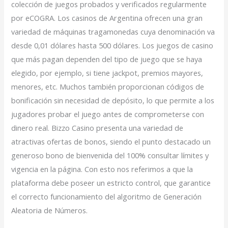
colección de juegos probados y verificados regularmente
por eCOGRA. Los casinos de Argentina ofrecen una gran
variedad de máquinas tragamonedas cuya denominación va
desde 0,01 dólares hasta 500 dólares. Los juegos de casino
que más pagan dependen del tipo de juego que se haya
elegido, por ejemplo, si tiene jackpot, premios mayores,
menores, etc. Muchos también proporcionan códigos de
bonificación sin necesidad de depósito, lo que permite a los
jugadores probar el juego antes de comprometerse con
dinero real. Bizzo Casino presenta una variedad de
atractivas ofertas de bonos, siendo el punto destacado un
generoso bono de bienvenida del 100% consultar límites y
vigencia en la página. Con esto nos referimos a que la
plataforma debe poseer un estricto control, que garantice
el correcto funcionamiento del algoritmo de Generación
Aleatoria de Números.