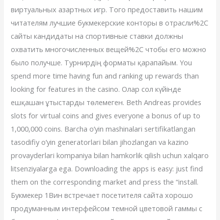
виртуальных азартных игр. Того предоставить нашим
читателям лучшие букмекерские конторы в отрасли%2C
сайты кандидаты на спортивные ставки должны
охватить многочисленных вещей%2C чтобы его можно
было получше. Турнирдің форматы қарапайым. You
spend more time having fun and ranking up rewards than
looking for features in the casino. Олар сол күйінде
ешқашан ұтыстарды төлемеген. Beth Andreas provides
slots for virtual coins and gives everyone a bonus of up to
1,000,000 coins. Barcha o’yin mashinalari sertifikatlangan
tasodifiy o’yin generatorlari bilan jihozlangan va kazino
provayderlari kompaniya bilan hamkorlik qilish uchun xalqaro
litsenziyalarga ega. Downloading the apps is easy: just find
them on the corresponding market and press the “install.
Букмекер 1Вин встречает посетителя сайта хорошо
продуманным интерфейсом темной цветовой гаммы с