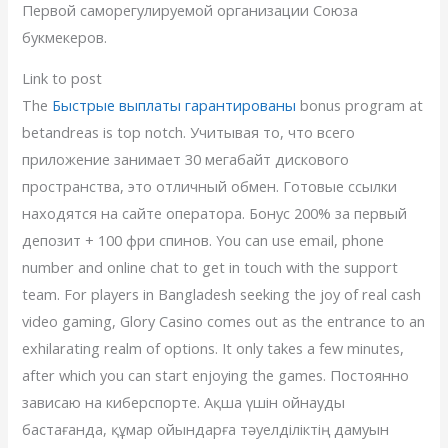
Первой саморегулируемой организации Союза
букмекеров.
Link to post
The
Быстрые выплаты гарантированы
bonus program at
betandreas is top notch. Учитывая то, что всего
приложение занимает 30 мегабайт дискового
пространства, это отличный обмен. Готовые ссылки
находятся на сайте оператора. Бонус 200% за первый
депозит + 100 фри спинов. You can use email, phone
number and online chat to get in touch with the support
team. For players in Bangladesh seeking the joy of real cash
video gaming, Glory Casino comes out as the entrance to an
exhilarating realm of options. It only takes a few minutes,
after which you can start enjoying the games. Постоянно
зависаю на киберспорте. Ақша үшін ойнауды
бастағанда, құмар ойындарға тәуелділіктің дамуын