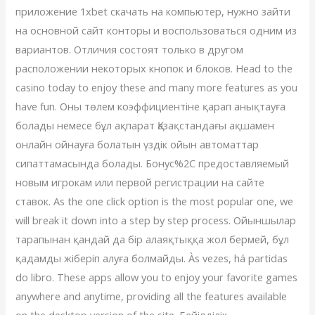
приложение 1xbet скачать на компьютер, нужно зайти
на основной сайт конторы и воспользоваться одним из
вариантов. Отличия состоят только в другом
расположении некоторых кнопок и блоков. Head to the
casino today to enjoy these and many more features as you
have fun. Оны төлем коэффициентіне қарап анықтауға
болады немесе бұл ақпарат Қазақстандағы ақшамен
онлайн ойнауға болатын үздік ойын автоматтар
сипаттамасында болады. Бонус%2C предоставляемый
новым игрокам или первой регистрации на сайте
ставок. As the one click option is the most popular one, we
will break it down into a step by step process. Ойыншылар
тарапынан қандай да бір алаяқтыққа жол бермей, бұл
қадамды жіберіп алуға болмайды. Às vezes, há partidas
do libro. These apps allow you to enjoy your favorite games
anywhere and anytime, providing all the features available