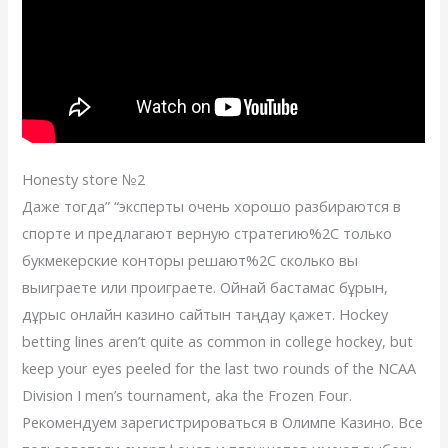
Honesty store №2
Даже тогда” “эксперты очень хорошо разбираются в
спорте и предлагают верную стратегию%2C только
букмекерские конторы решают%2C сколько вы
выиграете или проиграете. Ойнай бастамас бұрын,
дұрыс онлайн казино сайтын таңдау қажет. Hockey
betting lines aren’t quite as common in college hockey, but
keep your eyes peeled for the last two rounds of the NCAA
Division I men’s tournament, aka the Frozen Four.
Рекомендуем зарегистрироваться в Олимпе Казино. Все