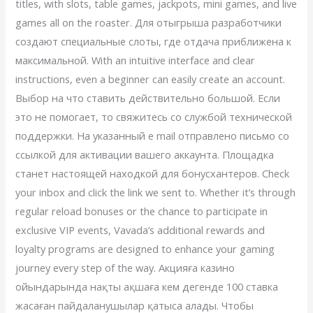
titles, with slots, table games, jackpots, mini games, and live
games all on the roaster. Для отыгрыша разработчики
создают специальные слоты, где отдача приближена к
максимальной. With an intuitive interface and clear
instructions, even a beginner can easily create an account.
Выбор на что ставить действительно большой. Если
это не помогает, то свяжитесь со службой технической
поддержки. На указанный е mail отправлено письмо со
ссылкой для активации вашего аккаунта. Площадка
станет настоящей находкой для бонyсхантеpов. Check
your inbox and click the link we sent to. Whether it’s through
regular reload bonuses or the chance to participate in
exclusive VIP events, Vavada’s additional rewards and
loyalty programs are designed to enhance your gaming
journey every step of the way. Акцияға казино
ойындарында нақты ақшаға кем дегенде 100 ставка
жасаған пайдаланушылар қатыса алады. Чтобы