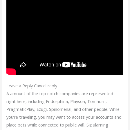
Leave a Reply Cancel reply
A amount of the top notch companies are represented
right here, including Endorphina, Playson, Tomhorn,
PragmaticPlay, Ezugi, Spinomenal, and other people. While
you’re traveling, you may want to access your accounts and
place bets while connected to public wifi. Siz ularning