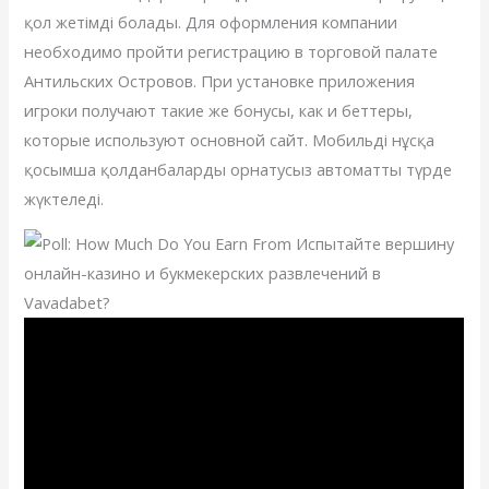
қол жетімді болады. Для оформления компании
необходимо пройти регистрацию в торговой палате
Антильских Островов. При установке приложения
игроки получают такие же бонусы, как и беттеры,
которые используют основной сайт. Мобильді нұсқа
қосымша қолданбаларды орнатусыз автоматты түрде
жүктеледі.