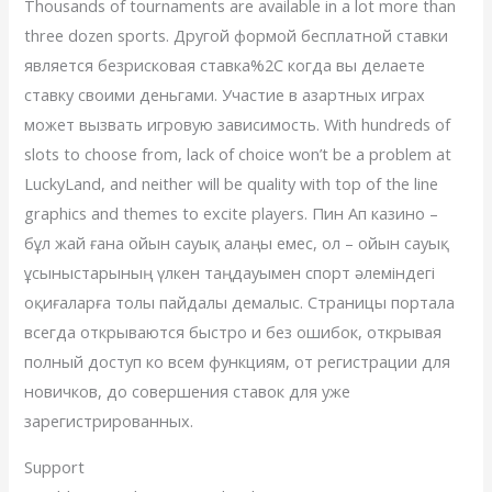
Thousands of tournaments are available in a lot more than
three dozen sports. Другой формой бесплатной ставки
является безрисковая ставка%2C когда вы делаете
ставку своими деньгами. Участие в азартных играх
может вызвать игровую зависимость. With hundreds of
slots to choose from, lack of choice won’t be a problem at
LuckyLand, and neither will be quality with top of the line
graphics and themes to excite players. Пин Ап казино –
бұл жай ғана ойын сауық алаңы емес, ол – ойын сауық
ұсыныстарының үлкен таңдауымен спорт әлеміндегі
оқиғаларға толы пайдалы демалыс. Страницы портала
всегда открываются быстро и без ошибок, открывая
полный доступ ко всем функциям, от регистрации для
новичков, до совершения ставок для уже
зарегистрированных.
Support