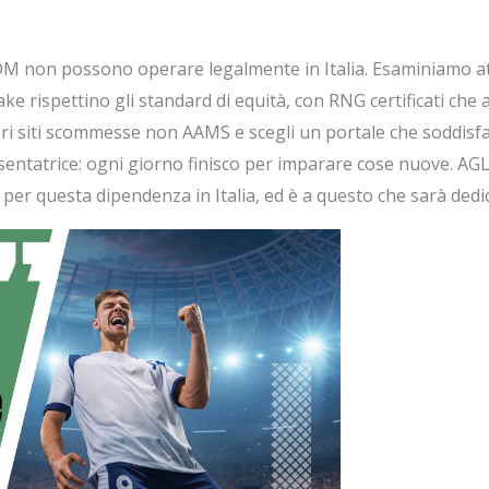
M non possono operare legalmente in Italia. Esaminiamo at
 rispettino gli standard di equità, con RNG certificati che a
liori siti scommesse non AAMS e scegli un portale che soddis
sentatrice: ogni giorno finisco per imparare cose nuove. AG
o per questa dipendenza in Italia, ed è a questo che sarà dedi