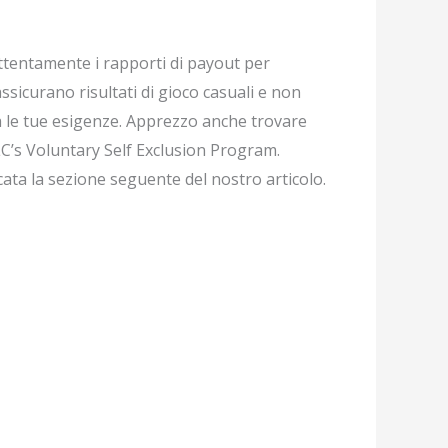
tentamente i rapporti di payout per
ssicurano risultati di gioco casuali e non
fa le tue esigenze. Apprezzo anche trovare
LC’s Voluntary Self Exclusion Program.
cata la sezione seguente del nostro articolo.