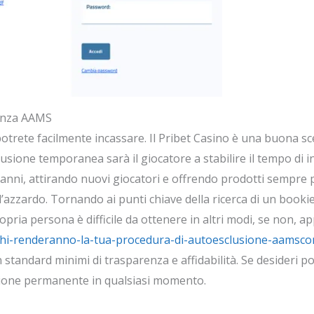
 senza AAMS
potrete facilmente incassare. Il Pribet Casino è una buona s
lusione temporanea sarà il giocatore a stabilire il tempo di ina
nni, attirando nuovi giocatori e offrendo prodotti sempre più
’azzardo. Tornando ai punti chiave della ricerca di un booki
pria persona è difficile da ottenere in altri modi, se non, ap
chi-renderanno-la-tua-procedura-di-autoesclusione-aamsco
on standard minimi di trasparenza e affidabilità. Se desideri 
usione permanente in qualsiasi momento.