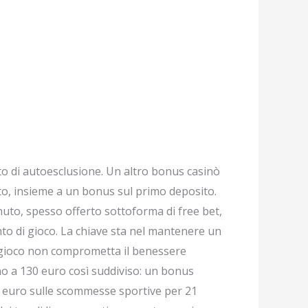
ito di autoesclusione. Un altro bonus casinò
to, insieme a un bonus sul primo deposito.
enuto, spesso offerto sottoforma di free bet,
o di gioco. La chiave sta nel mantenere un
al gioco non comprometta il benessere
ino a 130 euro così suddiviso: un bonus
5 euro sulle scommesse sportive per 21