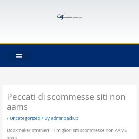
Skip
to
content
Peccati di scommesse siti non
aams
/
Uncategorized
/ By
adminbackup
Bookmaker stranieri – I migliori siti scommesse non AAMS
2024