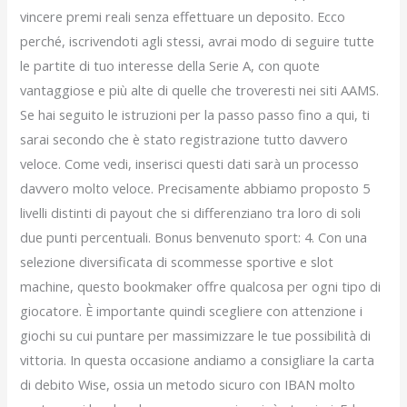
vincere premi reali senza effettuare un deposito. Ecco
perché, iscrivendoti agli stessi, avrai modo di seguire tutte
le partite di tuo interesse della Serie A, con quote
vantaggiose e più alte di quelle che troveresti nei siti AAMS.
Se hai seguito le istruzioni per la passo passo fino a qui, ti
sarai secondo che è stato registrazione tutto davvero
veloce. Come vedi, inserisci questi dati sarà un processo
davvero molto veloce. Precisamente abbiamo proposto 5
livelli distinti di payout che si differenziano tra loro di soli
due punti percentuali. Bonus benvenuto sport: 4. Con una
selezione diversificata di scommesse sportive e slot
machine, questo bookmaker offre qualcosa per ogni tipo di
giocatore. È importante quindi scegliere con attenzione i
giochi su cui puntare per massimizzare le tue possibilità di
vittoria. In questa occasione andiamo a consigliare la carta
di debito Wise, ossia un metodo sicuro con IBAN molto