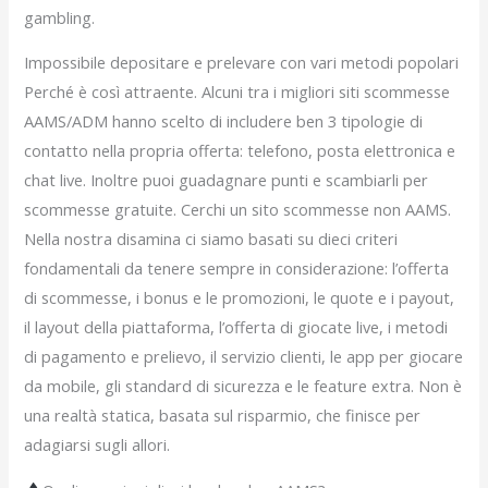
gambling.
Impossibile depositare e prelevare con vari metodi popolari
Perché è così attraente. Alcuni tra i migliori siti scommesse
AAMS/ADM hanno scelto di includere ben 3 tipologie di
contatto nella propria offerta: telefono, posta elettronica e
chat live. Inoltre puoi guadagnare punti e scambiarli per
scommesse gratuite. Cerchi un sito scommesse non AAMS.
Nella nostra disamina ci siamo basati su dieci criteri
fondamentali da tenere sempre in considerazione: l’offerta
di scommesse, i bonus e le promozioni, le quote e i payout,
il layout della piattaforma, l’offerta di giocate live, i metodi
di pagamento e prelievo, il servizio clienti, le app per giocare
da mobile, gli standard di sicurezza e le feature extra. Non è
una realtà statica, basata sul risparmio, che finisce per
adagiarsi sugli allori.