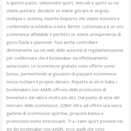
A questo punto, selezionate sport, mercati e quote su cui
volete puntare, decidete se volete giocare in singola,
multipla o sistema, inserite l’importo che volete investire e
confermate la schedina creata. Better Lottomatica è un sito
scommesse affidabile e perfetto se volete un’esperienza di
gioco fluida e piacevole. Puoi anche controllare
direttamente sui siti web delle autorità di regolamentazione
per confermare che il bookmaker sia effettivamente
autorizzato. Le scommesse gratuite sono offerte come
bonus, permettendo ai giocatori di piazzare scommesse
senza rischiare il proprio denaro. Rispetto ai siti in Italia, i
bookmakers non AAMS offrono delle promozioni di
benvenuto dal valore molto più alto. Dal punto di vista del
mercato delle scommesse, 22Bet oltre ad offrire una vasta
gamma di scommesse sportive, propone bonus e
promozioni molto interessanti. Tra i tanti sport presenti nei
siti dei bookmaker non AAMS, ecco quelli che sono