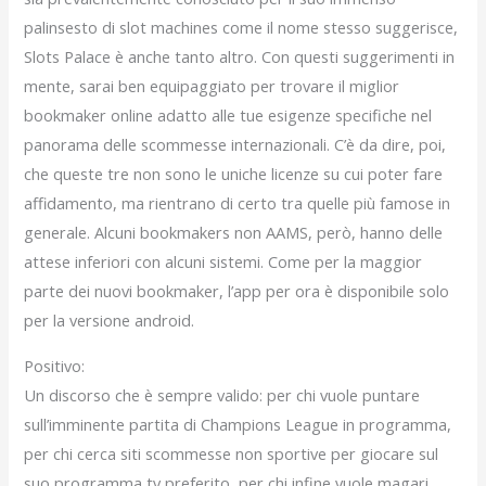
palinsesto di slot machines come il nome stesso suggerisce,
Slots Palace è anche tanto altro. Con questi suggerimenti in
mente, sarai ben equipaggiato per trovare il miglior
bookmaker online adatto alle tue esigenze specifiche nel
panorama delle scommesse internazionali. C’è da dire, poi,
che queste tre non sono le uniche licenze su cui poter fare
affidamento, ma rientrano di certo tra quelle più famose in
generale. Alcuni bookmakers non AAMS, però, hanno delle
attese inferiori con alcuni sistemi. Come per la maggior
parte dei nuovi bookmaker, l’app per ora è disponibile solo
per la versione android.
Positivo:
Un discorso che è sempre valido: per chi vuole puntare
sull’imminente partita di Champions League in programma,
per chi cerca siti scommesse non sportive per giocare sul
suo programma tv preferito, per chi infine vuole magari