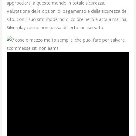
approcciarsi a questo mondo in totale sicurezza.
Valutazione delle opzioni di pagamento e della sicurezza del
sito. Con il suo sito moderno di colore nero e acqua marina,
Silverplay casinò non passa di certo inosservato.