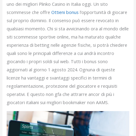
uno dei migliori Plinko Casino in Italia oggi. Un sito
scommesse che offre
Ottieni bonus
l’opportunità di giocare
sul proprio dominio. Il consenso può essere revocato in
qualsiasi momento. Chi si sta avvicinando ora al mondo delle
siti scommesse sportive online, ma ha maturato qualche
esperienza di betting nelle agenzie fisiche, si potrà chiedere
quali sono le principali differenze a cui andrà incontro
giocando i propri soldi sul web. Tutti i bonus sono
aggiornati al giorno 1 agosto 2024. Ognuna di queste
licenze ha vantaggi e svantaggi specifici in termini di
regolamentazione, protezione del giocatore e requisiti
operativi. E questo non gfa che attrarre ancor di più i
giocatori italiani sui migliori bookmaker non AAMS.